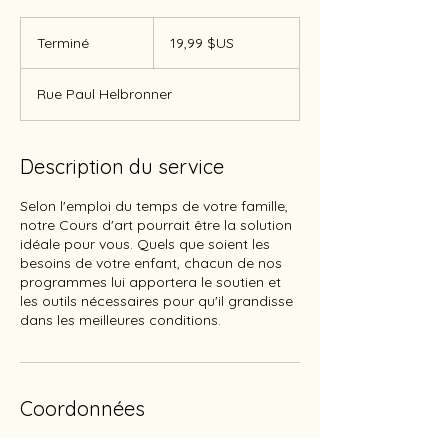
19,99
dollars
Terminé
T
19,99 $US
des
États-
e
Unis
r
Rue Paul Helbronner
m
i
n
é
Description du service
Selon l'emploi du temps de votre famille,
notre Cours d'art pourrait être la solution
idéale pour vous. Quels que soient les
besoins de votre enfant, chacun de nos
programmes lui apportera le soutien et
les outils nécessaires pour qu'il grandisse
dans les meilleures conditions.
Coordonnées